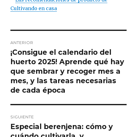
Cultivando en casa
Navegación
ANTERIOR
de
¡Consigue el calendario del
Entrada
anterior:
huerto 2025! Aprende qué hay
entradas
que sembrar y recoger mes a
mes, y las tareas necesarias
de cada época
SIGUIENTE
Especial berenjena: cómo y
Entrada
siguiente:
cuándo cultivarla, y