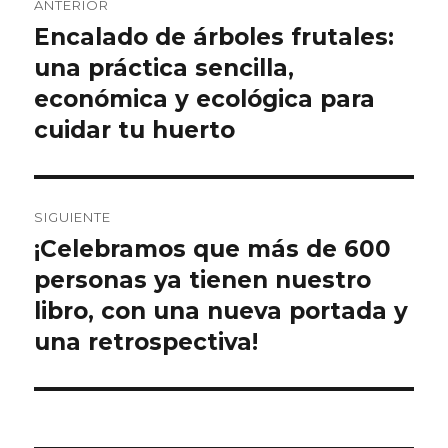
ANTERIOR
de
Encalado de árboles frutales:
Entrada
anterior:
una práctica sencilla,
entradas
económica y ecológica para
cuidar tu huerto
SIGUIENTE
¡Celebramos que más de 600
Entrada
siguiente:
personas ya tienen nuestro
libro, con una nueva portada y
una retrospectiva!