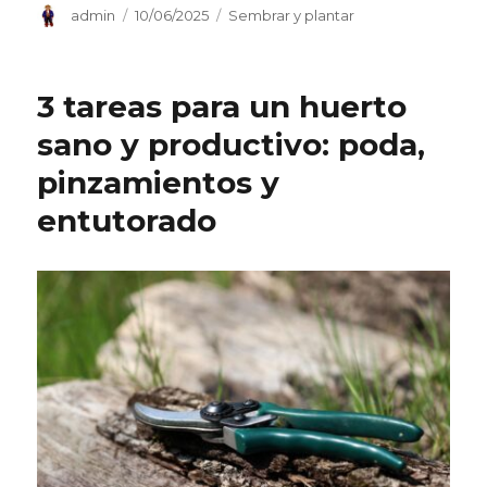
Autor
Publicado
Categorías
admin
10/06/2025
Sembrar y plantar
el
3 tareas para un huerto
sano y productivo: poda,
pinzamientos y
entutorado