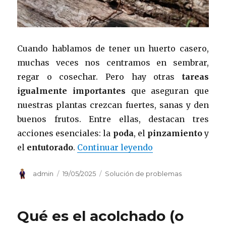
Cuando hablamos de tener un huerto casero,
muchas veces nos centramos en sembrar,
regar o cosechar. Pero hay otras
tareas
igualmente importantes
que aseguran que
nuestras plantas crezcan fuertes, sanas y den
buenos frutos. Entre ellas, destacan tres
acciones esenciales: la
poda
, el
pinzamiento
y
«3 tareas para un
el
entutorado
.
Continuar leyendo
Autor
Publicado
Categorías
admin
19/05/2025
Solución de problemas
el
Qué es el acolchado (o