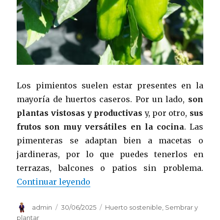
Los pimientos suelen estar presentes en la
mayoría de huertos caseros. Por un lado,
s
on
plantas vistosas y productivas
y, por otro,
sus
frutos son muy versátiles en la cocina
. Las
pimenteras se adaptan bien a macetas o
jardineras, por lo que puedes tenerlos en
terrazas, balcones o patios sin problema.
«Especial pimientos: guía comple
Continuar leyendo
Autor
Publicado
Categorías
admin
30/06/2025
Huerto sostenible
,
Sembrar y
el
plantar