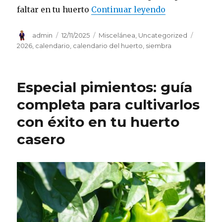
«¡Hazte con c
faltar en tu huerto
Continuar leyendo
Autor
Publicado
Categorías
Etiquet
admin
12/11/2025
Miscelánea
,
Uncategorized
el
2026
,
calendario
,
calendario del huerto
,
siembra
Especial pimientos: guía
completa para cultivarlos
con éxito en tu huerto
casero