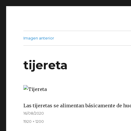
Imagen anterior
tijereta
Las tijeretas se alimentan básicamente de hue
Publicado
16/08/2020
el
Tamaño
1920 × 1200
completo