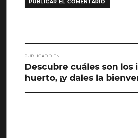
Navegación
PUBLICADO EN
de
Descubre cuáles son los 
entradas
huerto, ¡y dales la bienve