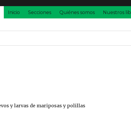
Inicio
Secciones
Quiénes somos
Nuestros lib
vos y larvas de mariposas y polillas