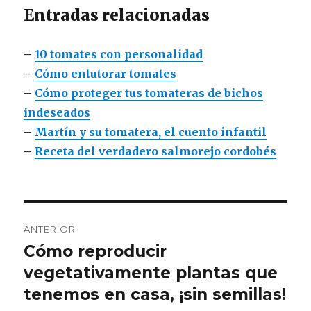
Entradas relacionadas
–
10 tomates con personalidad
–
Cómo entutorar tomates
–
Cómo proteger tus tomateras de bichos
indeseados
–
Martín y su tomatera, el cuento infantil
–
Receta del verdadero salmorejo cordobés
Navegación
ANTERIOR
de
Cómo reproducir
Entrada
anterior:
vegetativamente plantas que
entradas
tenemos en casa, ¡sin semillas!