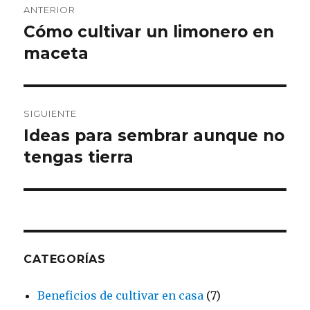
ANTERIOR
de
Cómo cultivar un limonero en
Entrada
anterior:
maceta
entradas
SIGUIENTE
Ideas para sembrar aunque no
Entrada
siguiente:
tengas tierra
CATEGORÍAS
Beneficios de cultivar en casa
(7)