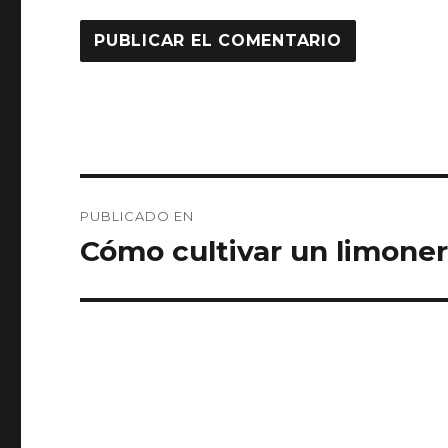
Navegación
PUBLICADO EN
de
Cómo cultivar un limone
entradas