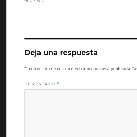
Tamaño
900 × 600
completo
Deja una respuesta
Tu dirección de correo electrónico no será publicada.
Lo
COMENTARIO
*