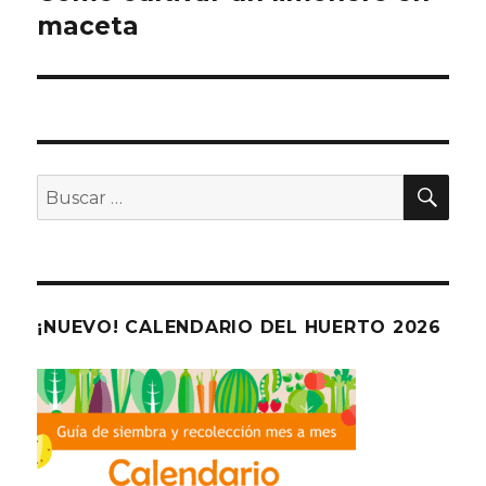
maceta
entradas
BU
Buscar
por:
¡NUEVO! CALENDARIO DEL HUERTO 2026