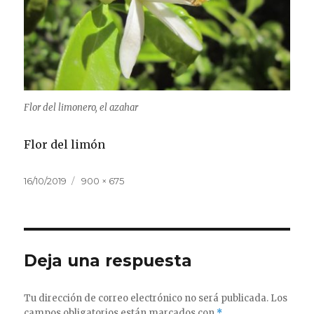
Flor del limonero, el azahar
Flor del limón
Publicado
Tamaño
16/10/2019
900 × 675
el
completo
Deja una respuesta
Tu dirección de correo electrónico no será publicada.
Los
campos obligatorios están marcados con
*