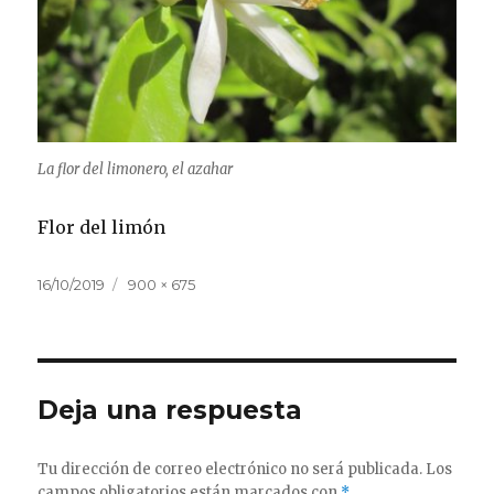
La flor del limonero, el azahar
Flor del limón
Publicado
Tamaño
16/10/2019
900 × 675
el
completo
Deja una respuesta
Tu dirección de correo electrónico no será publicada.
Los
campos obligatorios están marcados con
*