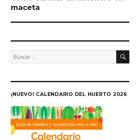
maceta
entradas
BU
Buscar
por:
¡NUEVO! CALENDARIO DEL HUERTO 2026