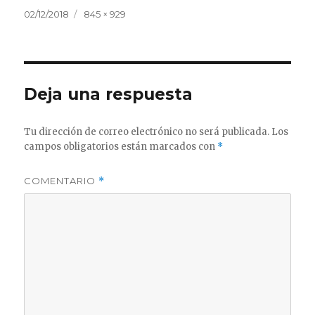
Publicado
Tamaño
02/12/2018
845 × 929
el
completo
Deja una respuesta
Tu dirección de correo electrónico no será publicada.
Los
campos obligatorios están marcados con
*
COMENTARIO
*