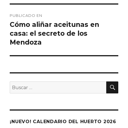
Navegación
PUBLICADO EN
de
Cómo aliñar aceitunas en
casa: el secreto de los
entradas
Mendoza
BU
Buscar
por:
¡NUEVO! CALENDARIO DEL HUERTO 2026