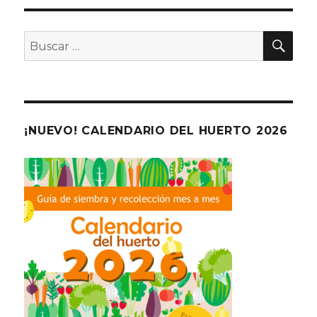
ANT
PÁGI
entradas
ERIO
NA
R
BU
Buscar
por:
¡NUEVO! CALENDARIO DEL HUERTO 2026