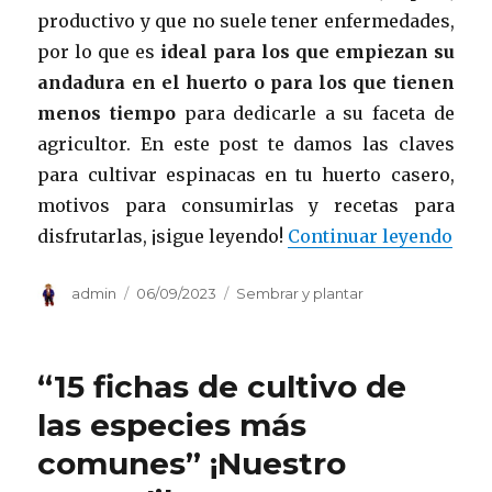
productivo y que no suele tener enfermedades,
por lo que es
ideal para los que empiezan su
andadura en el huerto o para los que tienen
menos tiempo
para dedicarle a su faceta de
agricultor. En este post te damos las claves
para cultivar espinacas en tu huerto casero,
motivos para consumirlas y recetas para
«¡Es
disfrutarlas, ¡sigue leyendo!
Continuar leyendo
Autor
Publicado
Categorías
admin
06/09/2023
Sembrar y plantar
el
“15 fichas de cultivo de
las especies más
comunes” ¡Nuestro