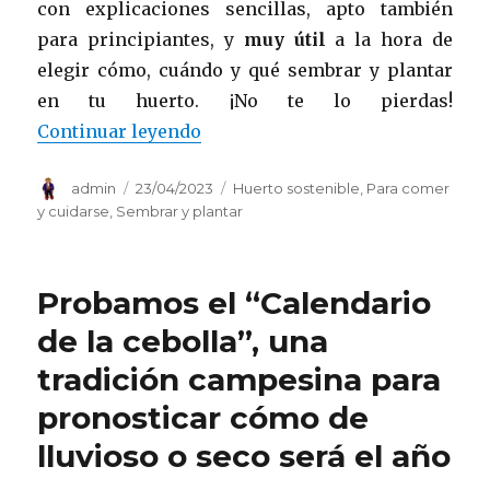
con explicaciones sencillas, apto también
para principiantes, y
muy útil
a la hora de
elegir cómo, cuándo y qué sembrar y plantar
en tu huerto. ¡No te lo pierdas!
«“15 fichas de cultivo de las es
Continuar leyendo
Autor
Publicado
Categorías
admin
23/04/2023
Huerto sostenible
,
Para comer
el
y cuidarse
,
Sembrar y plantar
Probamos el “Calendario
de la cebolla”, una
tradición campesina para
pronosticar cómo de
lluvioso o seco será el año