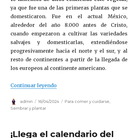
ya que fue una de las primeras plantas que se
domesticaron. Fue en el actual México,
alrededor del año 8.000 antes de Cristo,
cuando empezaron a cultivar las variedades
salvajes y domesticarlas, extendiéndose
progresivamente hacia el norte y el sur, y al
resto de continentes a partir de la llegada de
los europeos al continente americano.
«¿Cómo cultivar calabacín en tu 
Continuar leyendo
Autor
Publicado
Categorías
admin
16/04/2024
Para comer y cuidarse
,
el
Sembrar y plantar
¡Llega el calendario del