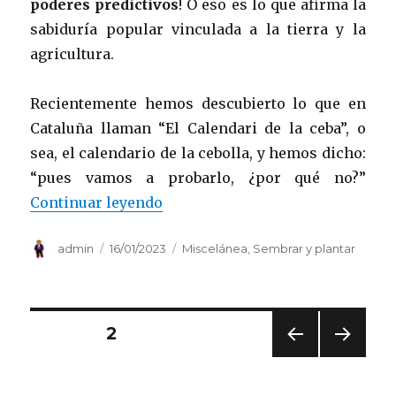
poderes predictivos
! O eso es lo que afirma la
sabiduría popular vinculada a la tierra y la
agricultura.
Recientemente hemos descubierto lo que en
Cataluña llaman “El Calendari de la ceba”, o
sea, el calendario de la cebolla, y hemos dicho:
“pues vamos a probarlo, ¿por qué no?”
«Probamos el “Calendario de la c
Continuar leyendo
Autor
Publicado
Categorías
admin
16/01/2023
Miscelánea
,
Sembrar y plantar
el
Paginación
PÁGINA
2
PÁGI
PRÓ
de
NA
XIMA