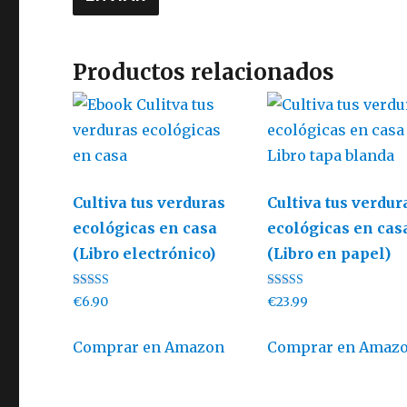
Productos relacionados
Cultiva tus verduras
Cultiva tus verdur
ecológicas en casa
ecológicas en cas
(Libro electrónico)
(Libro en papel)
Valorado con
Valorado con
€
6.90
€
23.99
5.00
5.00
de 5
de 5
Comprar en Amazon
Comprar en Amaz