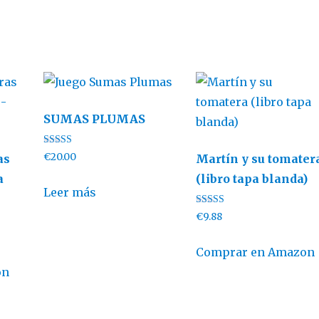
SUMAS PLUMAS
Valorado con
€
20.00
as
Martín y su tomater
5.00
de 5
a
(libro tapa blanda)
Leer más
Valorado con
€
9.88
5.00
de 5
Comprar en Amazon
on