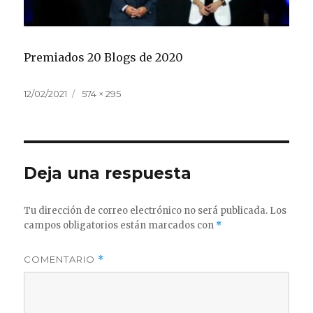
Premiados 20 Blogs de 2020
Publicado
Tamaño
12/02/2021
574 × 295
el
completo
Deja una respuesta
Tu dirección de correo electrónico no será publicada.
Los
campos obligatorios están marcados con
*
COMENTARIO
*