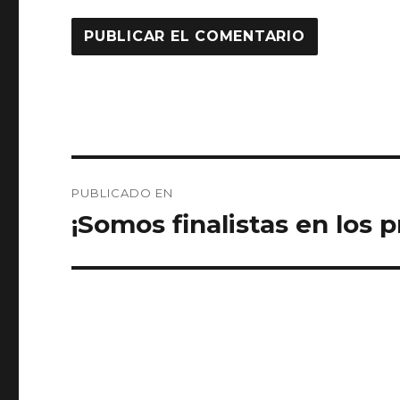
Navegación
PUBLICADO EN
de
¡Somos finalistas en los
entradas