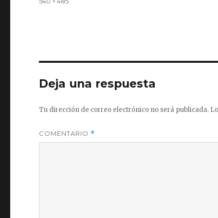
Tamaño
540 × 485
completo
Deja una respuesta
Tu dirección de correo electrónico no será publicada.
Lo
COMENTARIO
*