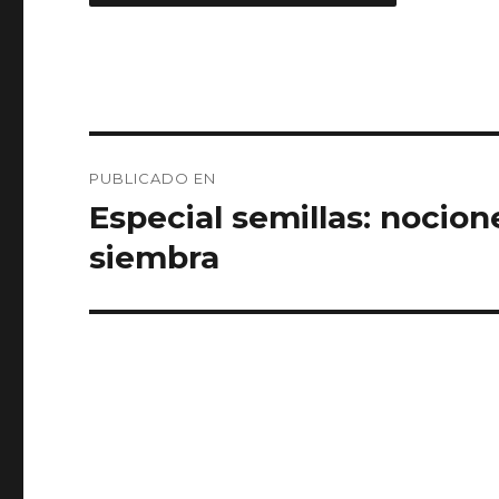
Navegación
PUBLICADO EN
de
Especial semillas: nocion
entradas
siembra