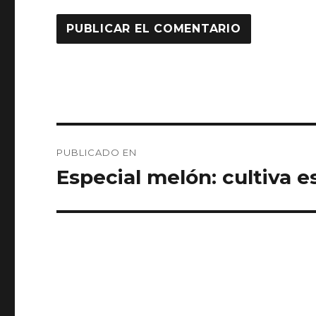
Navegación
PUBLICADO EN
de
Especial melón: cultiva e
entradas