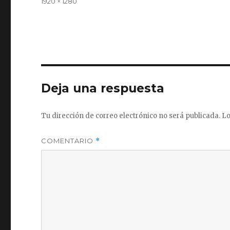
Tamaño
1920 × 1280
completo
Deja una respuesta
Tu dirección de correo electrónico no será publicada.
Lo
COMENTARIO
*