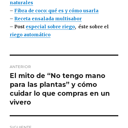
naturales
–
Fibra de coco: qué es y cómo usarla
–
Receta ensalada multisabor
– Post
especial sobre riego
, éste sobre el
riego automático
Navegación
ANTERIOR
de
El mito de “No tengo mano
Entrada
anterior:
para las plantas” y cómo
entradas
cuidar lo que compras en un
vivero
SIGUIENTE