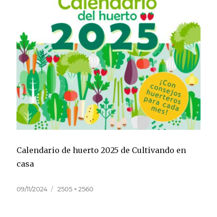
Calendario de huerto 2025 de Cultivando en
casa
Publicado
Tamaño
09/11/2024
2505 × 2560
el
completo