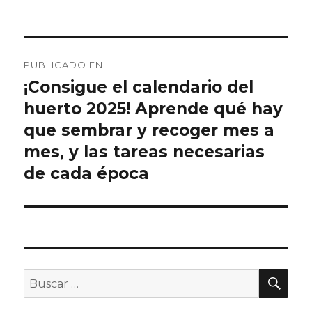
Navegación
PUBLICADO EN
de
¡Consigue el calendario del
huerto 2025! Aprende qué hay
entradas
que sembrar y recoger mes a
mes, y las tareas necesarias
de cada época
BU
Buscar
por: