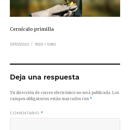
Cernícalo primilla
Publicado
Tamaño
01/10/2020
1920 × 1080
el
completo
Deja una respuesta
Tu dirección de correo electrónico no será publicada.
Los
campos obligatorios están marcados con
*
COMENTARIO
*