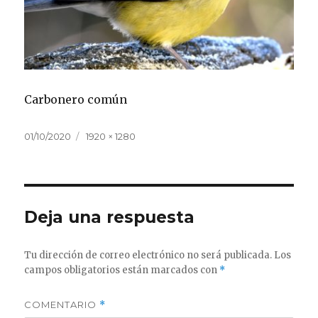
Carbonero común
Publicado
Tamaño
01/10/2020
1920 × 1280
el
completo
Deja una respuesta
Tu dirección de correo electrónico no será publicada.
Los
campos obligatorios están marcados con
*
COMENTARIO
*