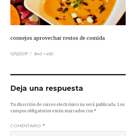
consejos aprovechar restos de comida
Publicado
Tamaño
13/12/2017
840 × 450
el
completo
Deja una respuesta
Tu dirección de correo electrónico no será publicada.
Los
campos obligatorios están marcados con
*
COMENTARIO
*