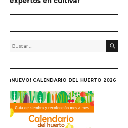
expertos en cultivar
entradas
BU
Buscar
por:
¡NUEVO! CALENDARIO DEL HUERTO 2026