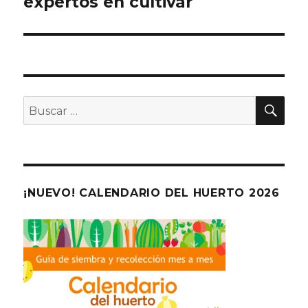
expertos en cultivar
entradas
BU
Buscar
por:
¡NUEVO! CALENDARIO DEL HUERTO 2026