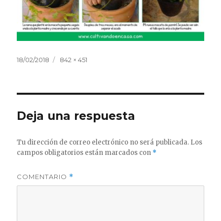
Publicado
Tamaño
18/02/2018
842 × 451
el
completo
Deja una respuesta
Tu dirección de correo electrónico no será publicada.
Los
campos obligatorios están marcados con
*
COMENTARIO
*