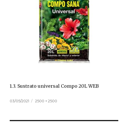
1.3. Sustrato universal Compo 20L WEB
Publicado
Tamaño
03/05/2021
2500 × 2500
el
completo