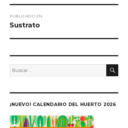
Navegación
PUBLICADO EN
de
Sustrato
entradas
BU
Buscar
por:
¡NUEVO! CALENDARIO DEL HUERTO 2026