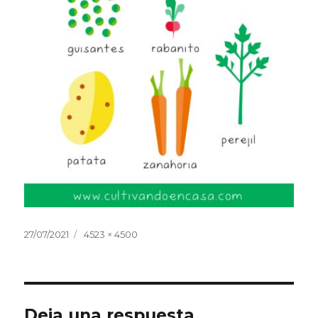
Publicado
Tamaño
27/07/2021
4523 × 4500
el
completo
Deja una respuesta