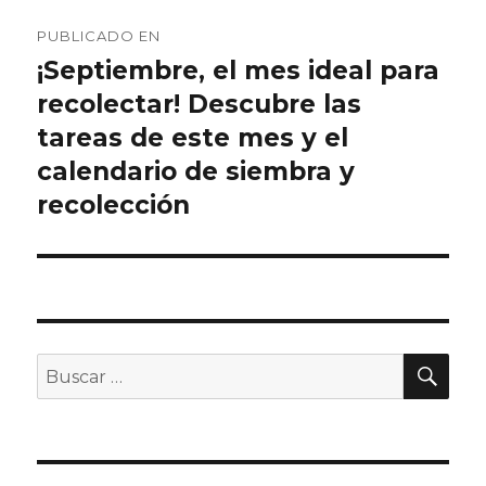
Navegación
PUBLICADO EN
de
¡Septiembre, el mes ideal para
recolectar! Descubre las
entradas
tareas de este mes y el
calendario de siembra y
recolección
BU
Buscar
por: