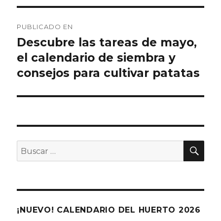
Navegación
PUBLICADO EN
de
Descubre las tareas de mayo,
el calendario de siembra y
entradas
consejos para cultivar patatas
BU
Buscar
por:
¡NUEVO! CALENDARIO DEL HUERTO 2026