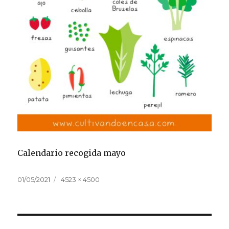
Calendario recogida mayo
Publicado
Tamaño
01/05/2021
4523 × 4500
el
completo