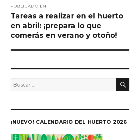
Navegación
PUBLICADO EN
de
Tareas a realizar en el huerto
en abril: ¡prepara lo que
entradas
comerás en verano y otoño!
BU
Buscar
por:
¡NUEVO! CALENDARIO DEL HUERTO 2026