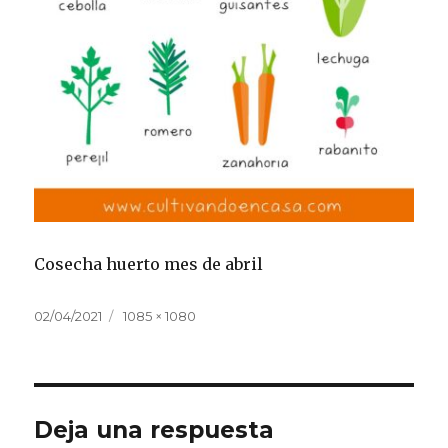
Cosecha huerto mes de abril
Publicado
Tamaño
02/04/2021
1085 × 1080
el
completo
Deja una respuesta