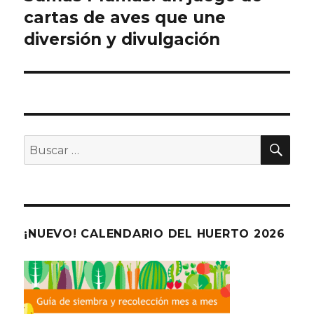
cartas de aves que une
entradas
diversión y divulgación
BU
Buscar
por:
¡NUEVO! CALENDARIO DEL HUERTO 2026