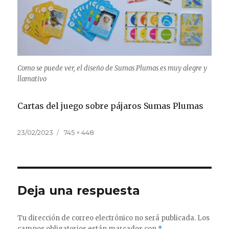
Como se puede ver, el diseño de Sumas Plumas es muy alegre y
llamativo
Cartas del juego sobre pájaros Sumas Plumas
Publicado
Tamaño
23/02/2023
745 × 448
el
completo
Deja una respuesta
Tu dirección de correo electrónico no será publicada.
Los
campos obligatorios están marcados con
*