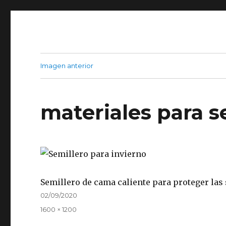
Imagen anterior
materiales para s
Semillero de cama caliente para proteger las
Publicado
02/09/2020
el
Tamaño
1600 × 1200
completo