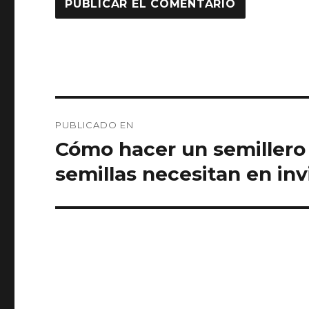
Navegación
PUBLICADO EN
de
Cómo hacer un semillero 
entradas
semillas necesitan en inv