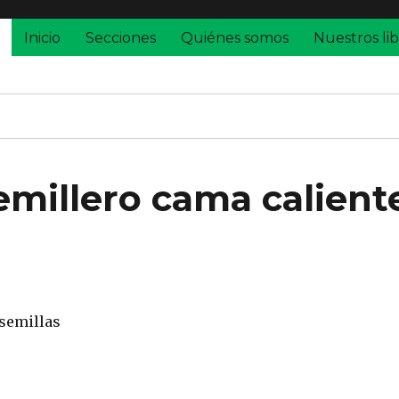
Inicio
Secciones
Quiénes somos
Nuestros lib
emillero cama calient
 semillas