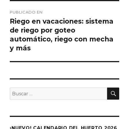
Navegación
PUBLICADO EN
de
Riego en vacaciones: sistema
de riego por goteo
entradas
automático, riego con mecha
y más
BU
Buscar
por:
¡NUEVO! CALENDARIO DEL HUERTO 2026