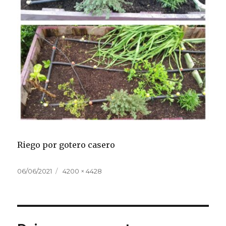
Riego por gotero casero
Publicado
Tamaño
06/06/2021
4200 × 4428
el
completo