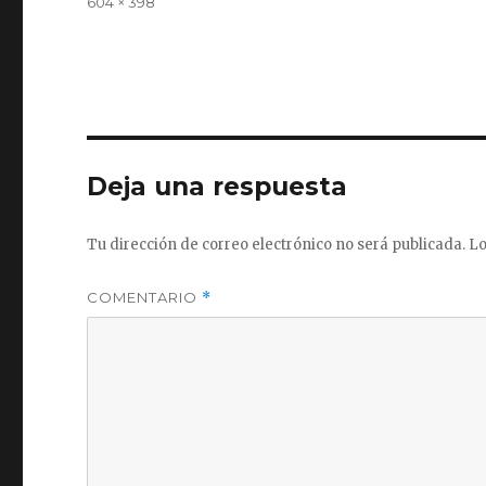
Tamaño
604 × 398
completo
Deja una respuesta
Tu dirección de correo electrónico no será publicada.
Lo
COMENTARIO
*