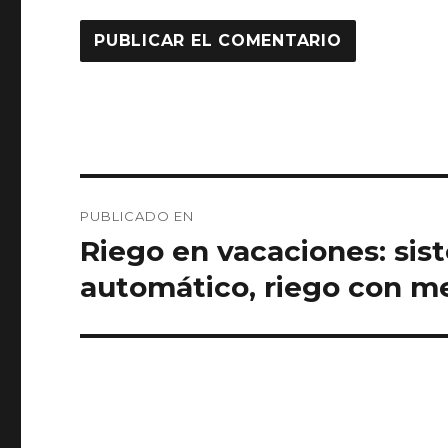
Navegación
PUBLICADO EN
de
Riego en vacaciones: sis
entradas
automático, riego con m