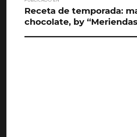
de
Receta de temporada: ma
entradas
chocolate, by “Meriendas