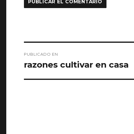
Navegación
PUBLICADO EN
de
razones cultivar en casa
entradas