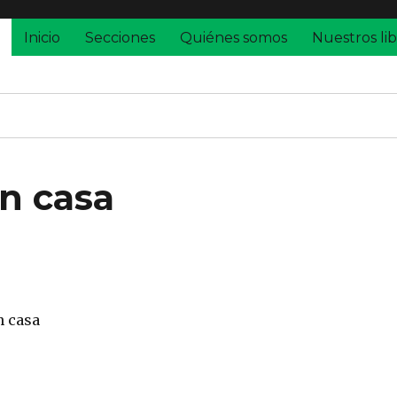
Inicio
Secciones
Quiénes somos
Nuestros lib
en casa
n casa