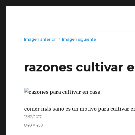
Imagen anterior
Imagen siguiente
razones cultivar 
comer más sano es un motivo para cultivar e
Publicado
13/12/2017
el
Tamaño
840 × 450
completo