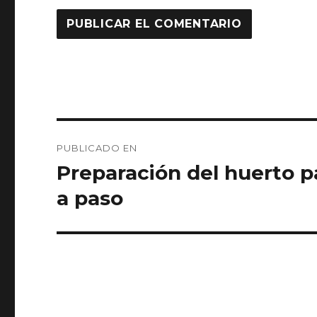
Navegación
PUBLICADO EN
de
Preparación del huerto p
entradas
a paso