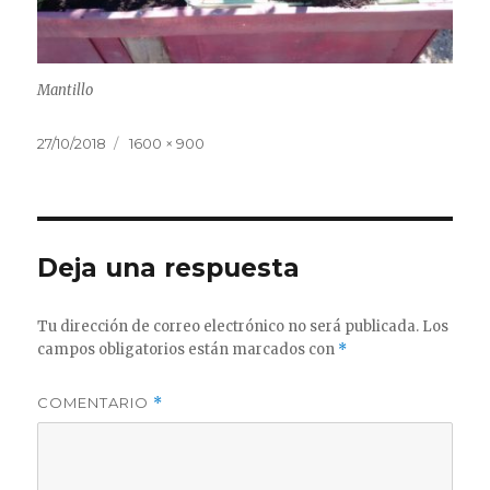
Mantillo
Publicado
Tamaño
27/10/2018
1600 × 900
el
completo
Deja una respuesta
Tu dirección de correo electrónico no será publicada.
Los
campos obligatorios están marcados con
*
COMENTARIO
*