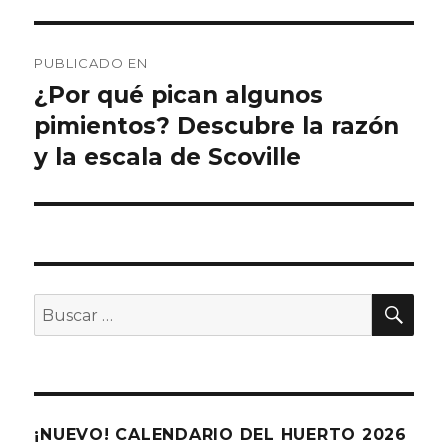
Navegación
PUBLICADO EN
de
¿Por qué pican algunos
pimientos? Descubre la razón
entradas
y la escala de Scoville
BU
Buscar
por:
¡NUEVO! CALENDARIO DEL HUERTO 2026