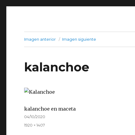
Imagen anterior
Imagen siguiente
kalanchoe
kalanchoe en maceta
Publicado
04/10/2020
el
Tamaño
1920 × 1407
completo