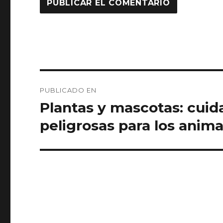
Navegación
PUBLICADO EN
de
Plantas y mascotas: cuid
entradas
peligrosas para los anim