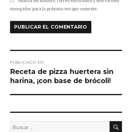
Guarda mi nombre, correo electrónico y web en este
navegador para la próxima vez que comente.
Navegación
PUBLICADO EN
de
Receta de pizza huertera sin
harina, ¡con base de brócoli!
entradas
BU
Buscar