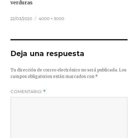
verduras
Publicado
Tamaño
22/03/2020
4000 × 3000
el
completo
Deja una respuesta
Tu dirección de correo electrónico no será publicada.
Los
campos obligatorios están marcados con
*
COMENTARIO
*