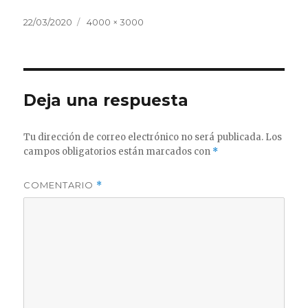
Publicado
Tamaño
22/03/2020
4000 × 3000
el
completo
Deja una respuesta
Tu dirección de correo electrónico no será publicada.
Los
campos obligatorios están marcados con
*
COMENTARIO
*