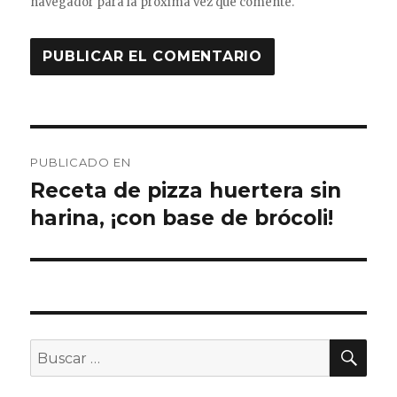
navegador para la próxima vez que comente.
Navegación
PUBLICADO EN
de
Receta de pizza huertera sin
harina, ¡con base de brócoli!
entradas
BU
Buscar
por: