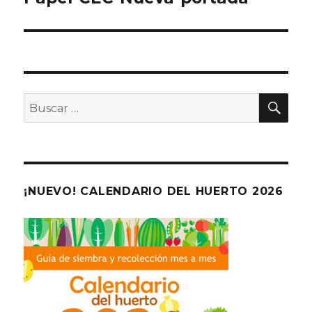
entradas
BU
Buscar
por:
¡NUEVO! CALENDARIO DEL HUERTO 2026