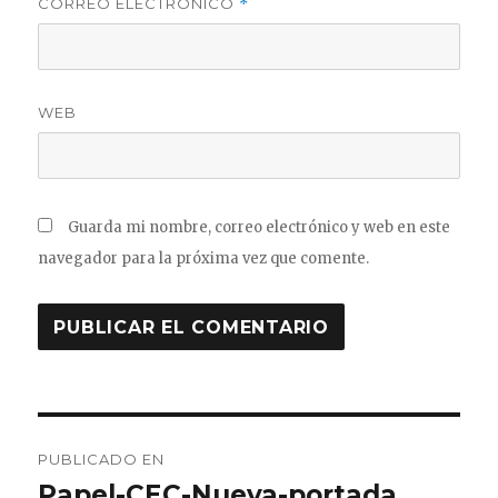
CORREO ELECTRÓNICO
*
WEB
Guarda mi nombre, correo electrónico y web en este
navegador para la próxima vez que comente.
Navegación
PUBLICADO EN
de
Papel-CEC-Nueva-portada