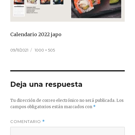
Calendario 2022 japo
Publicado
Tamaño
09/11/2021
1000 × 505
el
completo
Deja una respuesta
Tu dirección de correo electrónico no será publicada.
Los
campos obligatorios están marcados con
*
COMENTARIO
*