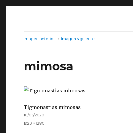
Imagen anterior
Imagen siguiente
mimosa
Tigmonastias mimosas
Publicado
10/05/2020
el
Tamaño
1920 × 1280
completo