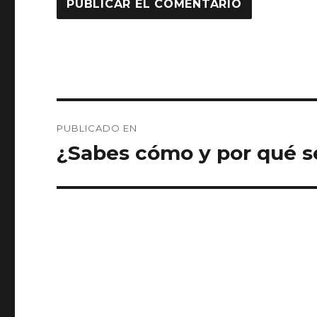
Navegación
PUBLICADO EN
de
¿Sabes cómo y por qué s
entradas