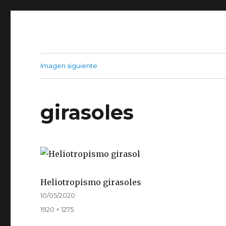
Imagen siguiente
girasoles
Heliotropismo girasoles
Publicado
10/05/2020
el
Tamaño
1920 × 1275
completo