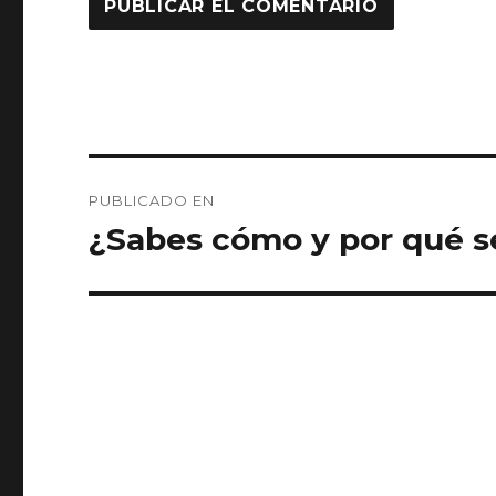
Navegación
PUBLICADO EN
de
¿Sabes cómo y por qué s
entradas