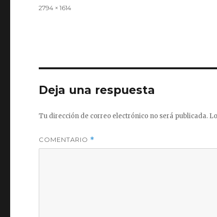
el
Tamaño
2794 × 1614
completo
Deja una respuesta
Tu dirección de correo electrónico no será publicada.
Lo
COMENTARIO
*