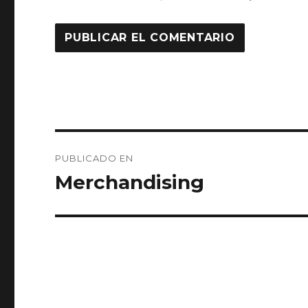
Navegación
PUBLICADO EN
de
Merchandising
entradas