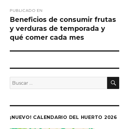
Navegación
PUBLICADO EN
de
Beneficios de consumir frutas
y verduras de temporada y
entradas
qué comer cada mes
BU
Buscar
por:
¡NUEVO! CALENDARIO DEL HUERTO 2026