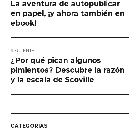
de
La aventura de autopublicar
Entrada
anterior:
en papel, ¡y ahora también en
entradas
ebook!
SIGUIENTE
¿Por qué pican algunos
Entrada
siguiente:
pimientos? Descubre la razón
y la escala de Scoville
CATEGORÍAS