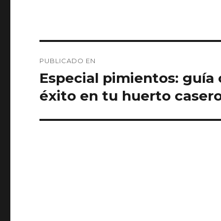
Navegación
PUBLICADO EN
de
Especial pimientos: guía 
entradas
éxito en tu huerto caser