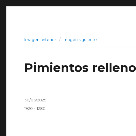
Imagen anterior
Imagen siguiente
Pimientos rellen
Publicado
30/06/2025
el
Tamaño
1920 × 1280
completo