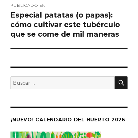
PUBLICADO EN
de
Especial patatas (o papas):
cómo cultivar este tubérculo
entradas
que se come de mil maneras
BU
Buscar
por:
¡NUEVO! CALENDARIO DEL HUERTO 2026